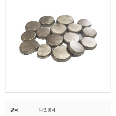
양극
니켈 양극